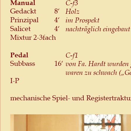
Manual
C-f3
Gedackt
8‘
Holz
Prinzipal
4‘
im Prospekt
Salicet
4‘
nachträglich eingebaut 
Mixtur 2-3fach
Pedal
C-f1
Subbass
16‘
von Fa. Hardt wurden g
waren zu schwach („G
I-P
mechanische Spiel- und Registertraktu